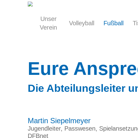
Skip
to
main
Unser
Volleyball
Fußball
T
content
Verein
Eure Anspre
Die Abteilungsleiter 
Martin Siepelmeyer
Jugendleiter, Passwesen, Spielansetzun
DFBnet