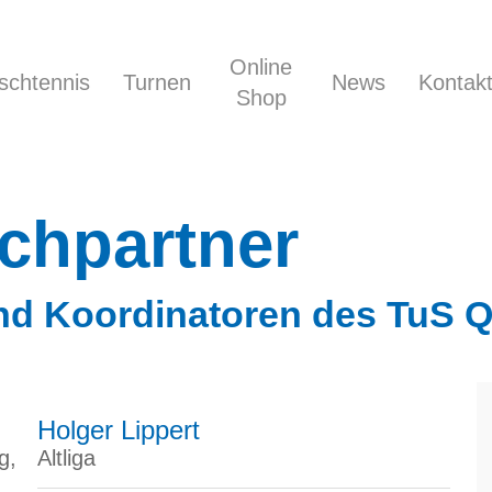
Online
ischtennis
Turnen
News
Kontak
Shop
chpartner
und Koordinatoren des TuS Qu
Holger Lippert
g,
Altliga