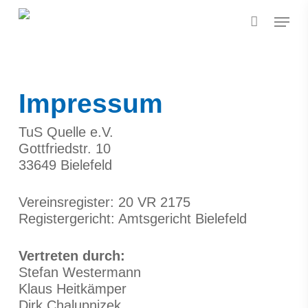
Skip
Menu
to
main
content
Impressum
TuS Quelle e.V.
Gottfriedstr. 10
33649 Bielefeld
Vereinsregister: 20 VR 2175
Registergericht: Amtsgericht Bielefeld
Vertreten durch:
Stefan Westermann
Klaus Heitkämper
Dirk Chalupnizek