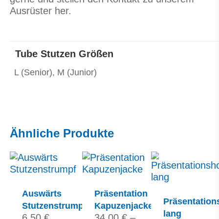
Ausrüster her.
Tube Stutzen Größen
L (Senior), M (Junior)
Ähnliche Produkte
Dieses
Dieses
Dieses
Produkt
Produkt
Produkt
weist
weist
weist
mehrere
mehrere
mehrere
Varianten
Varianten
Auswärts
Präsentation
Varianten
Präsentation
auf.
auf.
Stutzenstrumpf
Kapuzenjacke
auf.
lang
Die
Die
6,50
€
34,00
€
–