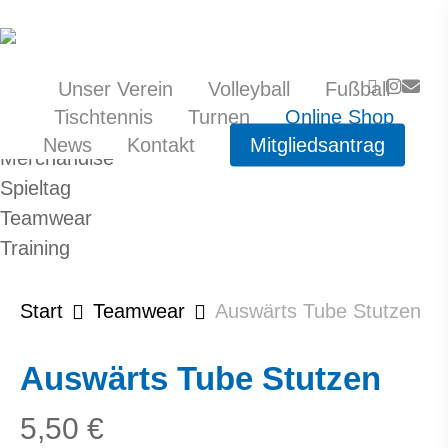
Skip
to
main
content
facebook
instag
email
Unser Verein
Volleyball
Fußball
Produktkategorien
Tischtennis
Turnen
Online Shop
News
Kontakt
Mitgliedsantrag
Merchandise
Spieltag
Teamwear
Training
Start
Teamwear
Auswärts Tube Stutzen
Auswärts Tube Stutzen
5,50
€