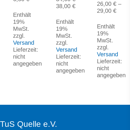
Die
26,00
€
–
Optionen
Optionen
Preisspanne:
38,00
€
Optionen
Prei
29,00
€
können
können
34,00 €
Enthält
können
26,0
auf
auf
bis
19%
Enthält
auf
bis
der
der
Enthält
38,00 €
MwSt.
19%
der
29,0
Produktseite
Produktseite
19%
zzgl.
MwSt.
Produktseite
gewählt
gewählt
MwSt.
Versand
zzgl.
gewählt
werden
werden
zzgl.
Lieferzeit:
Versand
werden
Versand
nicht
Lieferzeit:
Lieferzeit:
angegeben
nicht
nicht
angegeben
angegeben
TuS Quelle e.V.