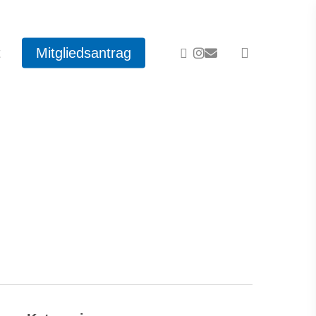
facebook
instagram
email
t
Mitgliedsantrag