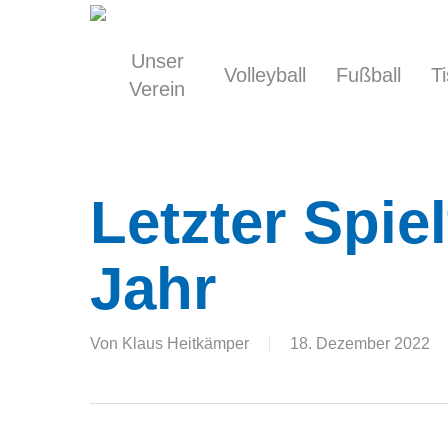
Skip
to
main
Unser
Volleyball
Fußball
T
content
Verein
Letzter Spie
Jahr
Von
Klaus Heitkämper
18. Dezember 2022